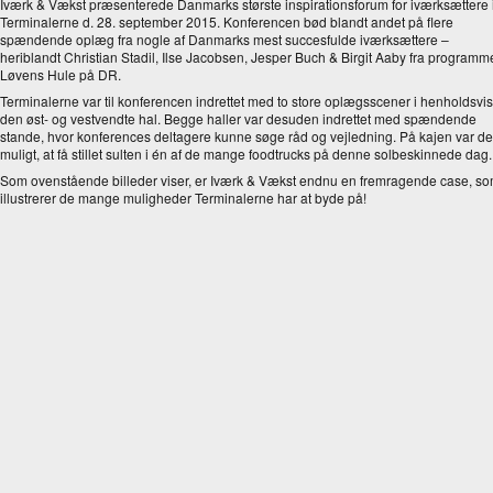
Iværk & Vækst præsenterede Danmarks største inspirationsforum for iværksættere 
Terminalerne d. 28. september 2015. Konferencen bød blandt andet på flere
spændende oplæg fra nogle af Danmarks mest succesfulde iværksættere –
heriblandt Christian Stadil, Ilse Jacobsen, Jesper Buch & Birgit Aaby fra programm
Løvens Hule på DR.
Terminalerne var til konferencen indrettet med to store oplægsscener i henholdsvis
den øst- og vestvendte hal. Begge haller var desuden indrettet med spændende
stande, hvor konferences deltagere kunne søge råd og vejledning. På kajen var de
muligt, at få stillet sulten i én af de mange foodtrucks på denne solbeskinnede dag.
Som ovenstående billeder viser, er Iværk & Vækst endnu en fremragende case, s
illustrerer de mange muligheder Terminalerne har at byde på!